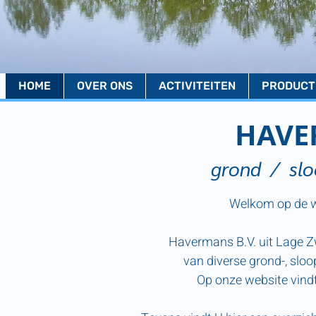
HOME
OVER ONS
ACTIVITEITEN
PRODUCT
HAVE
grond
/ slo
Welkom op de 
Havermans B.V. uit Lage Z
van diverse grond-, slo
Op onze website vindt