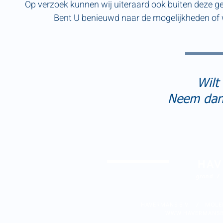
Op verzoek kunnen wij uiteraard ook buiten deze 
Bent U benieuwd naar de mogelijkheden of
Wilt
Neem da
HAV
grond
/
HAVERMANS B.V. / MOL
WWW.HAVERMANSB