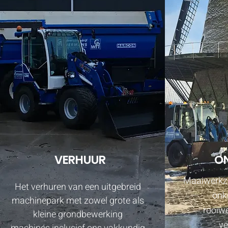
VERHUUR
O
Maaiwerkz
Het verhuren van een uitgebreid
onk
machinepark met zowel grote als
rooiw
kleine grondbewerking
v